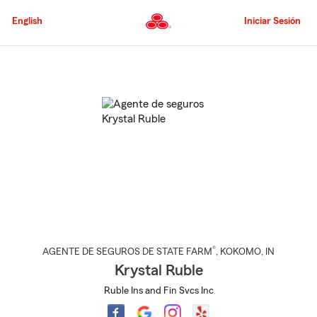
Pasar
al
English
Iniciar Sesión
contenido
principal
Comienzo
del
contenido
principal
®
AGENTE DE SEGUROS DE STATE FARM
,
KOKOMO
, IN
Krystal Ruble
Ruble Ins and Fin Svcs Inc