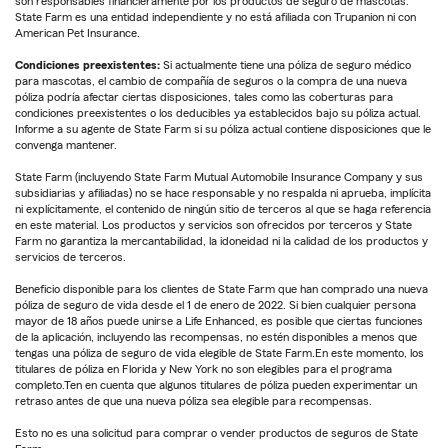
son responsables financieramente por los productos de seguro de mascotas.
State Farm es una entidad independiente y no está afiliada con Trupanion ni con
American Pet Insurance.
Condiciones preexistentes:
Si actualmente tiene una póliza de seguro médico
para mascotas, el cambio de compañía de seguros o la compra de una nueva
póliza podría afectar ciertas disposiciones, tales como las coberturas para
condiciones preexistentes o los deducibles ya establecidos bajo su póliza actual.
Informe a su agente de State Farm si su póliza actual contiene disposiciones que le
convenga mantener.
State Farm (incluyendo State Farm Mutual Automobile Insurance Company y sus
subsidiarias y afiliadas) no se hace responsable y no respalda ni aprueba, implícita
ni explícitamente, el contenido de ningún sitio de terceros al que se haga referencia
en este material. Los productos y servicios son ofrecidos por terceros y State
Farm no garantiza la mercantabilidad, la idoneidad ni la calidad de los productos y
servicios de terceros.
Beneficio disponible para los clientes de State Farm que han comprado una nueva
póliza de seguro de vida desde el 1 de enero de 2022. Si bien cualquier persona
mayor de 18 años puede unirse a Life Enhanced, es posible que ciertas funciones
de la aplicación, incluyendo las recompensas, no estén disponibles a menos que
tengas una póliza de seguro de vida elegible de State Farm.En este momento, los
titulares de póliza en Florida y New York no son elegibles para el programa
completo.Ten en cuenta que algunos titulares de póliza pueden experimentar un
retraso antes de que una nueva póliza sea elegible para recompensas.
Esto no es una solicitud para comprar o vender productos de seguros de State