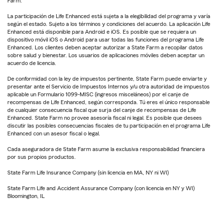
Farm.
La participación de Life Enhanced está sujeta a la elegibilidad del programa y varía
según el estado. Sujeto a los términos y condiciones del acuerdo. La aplicación Life
Enhanced está disponible para Android e iOS. Es posible que se requiera un
dispositivo móvil iOS o Android para usar todas las funciones del programa Life
Enhanced. Los clientes deben aceptar autorizar a State Farm a recopilar datos
sobre salud y bienestar. Los usuarios de aplicaciones móviles deben aceptar un
acuerdo de licencia.
De conformidad con la ley de impuestos pertinente, State Farm puede enviarte y
presentar ante el Servicio de Impuestos Internos y/u otra autoridad de impuestos
aplicable un Formulario 1099-MISC (ingresos misceláneos) por el canje de
recompensas de Life Enhanced, según corresponda. Tú eres el único responsable
de cualquier consecuencia fiscal que surja del canje de recompensas de Life
Enhanced. State Farm no provee asesoría fiscal ni legal. Es posible que desees
discutir las posibles consecuencias fiscales de tu participación en el programa Life
Enhanced con un asesor fiscal o legal.
Cada aseguradora de State Farm asume la exclusiva responsabilidad financiera
por sus propios productos.
State Farm Life Insurance Company (sin licencia en MA, NY ni WI)
State Farm Life and Accident Assurance Company (con licencia en NY y WI)
Bloomington, IL