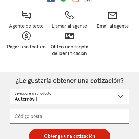
Agente de texto
Llamar al agente
Email al agente
Pagar una factura
Obtén una tarjeta
de identificación
¿Le gustaría obtener una cotización?
Seleccione un producto
Seleccione
un
nombre
de
producto
del
Código postal
Ingresa
Ingresa
_____
menú
un
un
desplegable
código
código
postal
postal
Obtenga una cotización
de
de